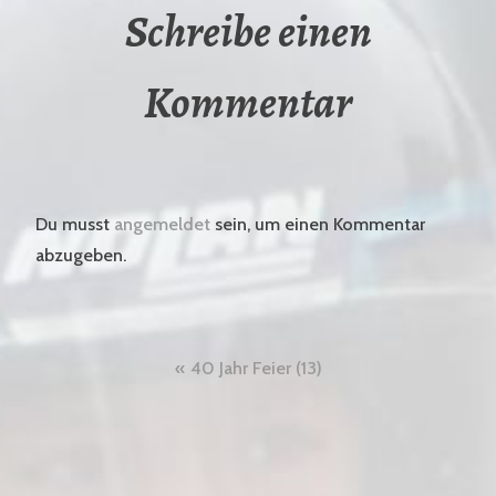
Schreibe einen
Kommentar
Du musst
angemeldet
sein, um einen Kommentar
abzugeben.
Beitragsnavigation
40 Jahr Feier (13)