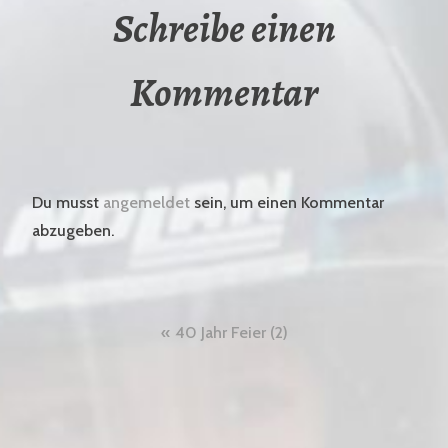
Schreibe einen
Kommentar
Du musst
angemeldet
sein, um einen Kommentar
abzugeben.
Beitragsnavigation
40 Jahr Feier (2)