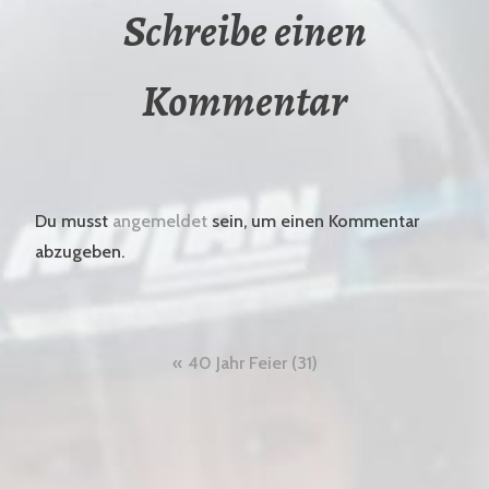
Schreibe einen
Kommentar
Du musst
angemeldet
sein, um einen Kommentar
abzugeben.
Beitragsnavigation
40 Jahr Feier (31)