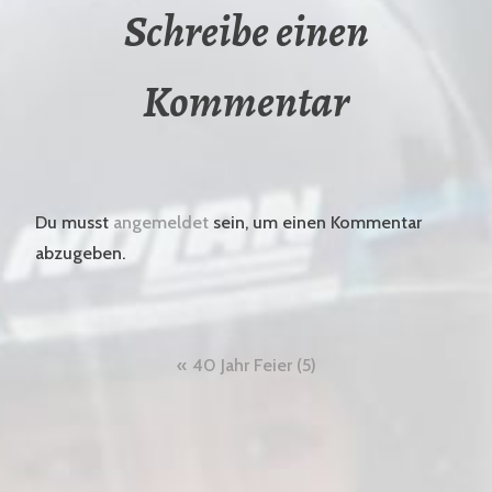
Schreibe einen
Kommentar
Du musst
angemeldet
sein, um einen Kommentar
abzugeben.
Beitragsnavigation
40 Jahr Feier (5)