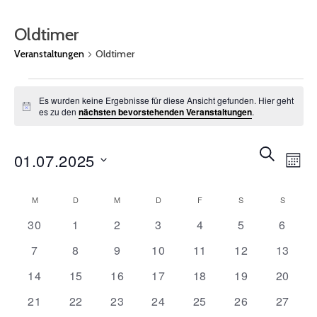
Oldtimer
Veranstaltungen
Oldtimer
Veranstaltungen
Es wurden keine Ergebnisse für diese Ansicht gefunden. Hier geht
Hinweis
es zu den
nächsten bevorstehenden Veranstaltungen
.
Veran
Ve
SUCHE
01.07.2025
MON
An
Such
Na
Datum
Kalender
und
M
MONTAG
D
DIENSTAG
M
MITTWOCH
D
DONNERSTAG
F
FREITAG
S
SAMSTAG
S
SONNT
wählen.
von
Ansic
0
0
0
0
0
0
0
30
1
2
3
4
5
6
Veranstaltungen
Veranstaltungen
Veranstaltungen
Veranstaltungen
Veranstaltungen
Veranstaltung
Verans
Veranstaltungen
Navig
0
0
0
0
0
0
0
7
8
9
10
11
12
13
Veranstaltungen
Veranstaltungen
Veranstaltungen
Veranstaltungen
Veranstaltungen
Veranstaltunge
Veranst
0
0
0
0
0
0
0
14
15
16
17
18
19
20
Veranstaltungen
Veranstaltungen
Veranstaltungen
Veranstaltungen
Veranstaltungen
Veranstaltunge
Veranst
0
0
0
0
0
0
0
21
22
23
24
25
26
27