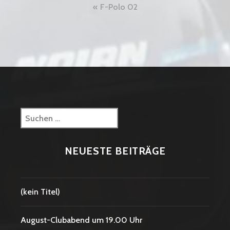
Beitragsnavigation
F-Polo 02
Suchen
nach:
NEUESTE BEITRÄGE
(kein Titel)
August-Clubabend um 19.00 Uhr