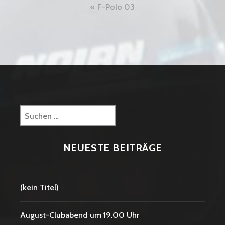
Beitragsnavigation
F-Polo 03
Suchen
nach:
NEUESTE BEITRÄGE
(kein Titel)
August-Clubabend um 19.00 Uhr