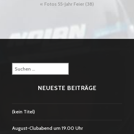
Beitragsnavigation
Fotos 55-Jahr Feier (38)
Suchen
nach:
NEUESTE BEITRÄGE
(kein Titel)
August-Clubabend um 19.00 Uhr