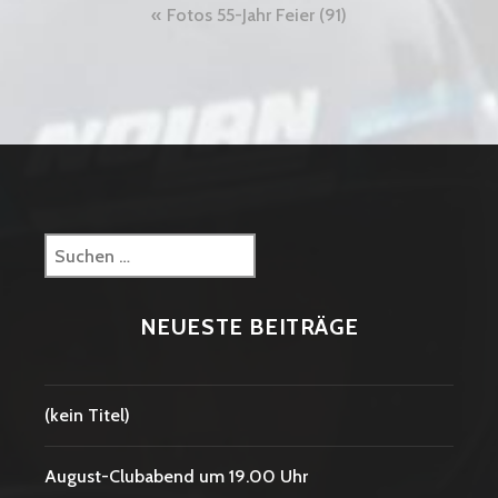
Beitragsnavigation
Fotos 55-Jahr Feier (91)
Suchen
nach:
NEUESTE BEITRÄGE
(kein Titel)
August-Clubabend um 19.00 Uhr