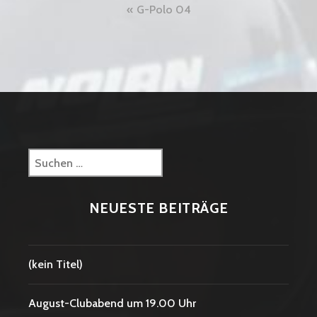
Beitragsnavigation
G-Polo 04
Suchen
nach:
NEUESTE BEITRÄGE
(kein Titel)
August-Clubabend um 19.00 Uhr