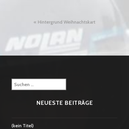
Beitragsnavigation
Hintergrund Weihnachtskart
Suchen
nach:
NEUESTE BEITRÄGE
(kein Titel)