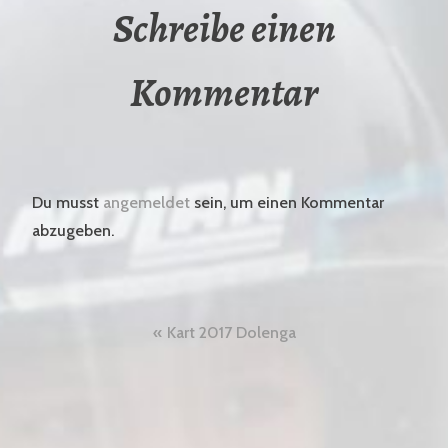
Schreibe einen
Kommentar
Du musst
angemeldet
sein, um einen Kommentar
abzugeben.
Beitragsnavigation
Kart 2017 Dolenga