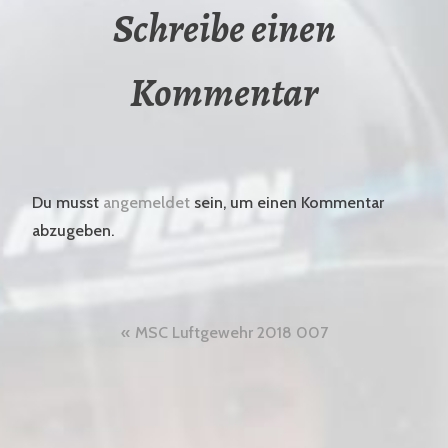
Schreibe einen
Kommentar
Du musst
angemeldet
sein, um einen Kommentar
abzugeben.
Beitragsnavigation
MSC Luftgewehr 2018 007