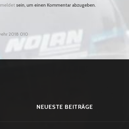
meldet
sein, um einen Kommentar abzugeben.
gsnavigation
ehr 2018 010
NEUESTE BEITRÄGE