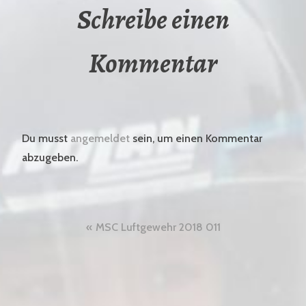
Schreibe einen
Kommentar
Du musst
angemeldet
sein, um einen Kommentar
abzugeben.
Beitragsnavigation
MSC Luftgewehr 2018 011