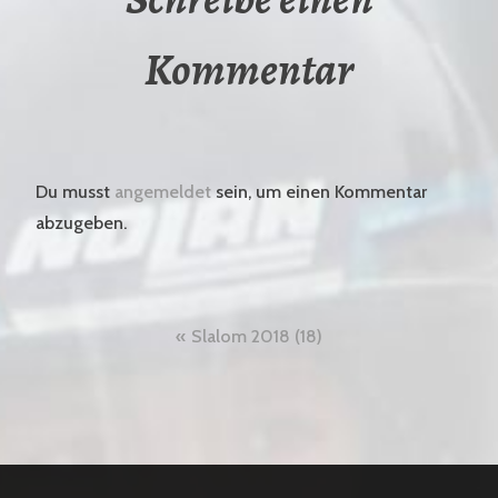
Kommentar
Du musst
angemeldet
sein, um einen Kommentar
abzugeben.
Beitragsnavigation
Slalom 2018 (18)