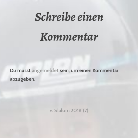
Schreibe einen
Kommentar
Du musst
angemeldet
sein, um einen Kommentar
abzugeben.
Beitragsnavigation
Slalom 2018 (7)