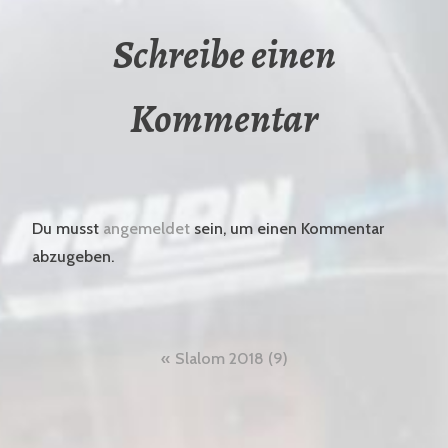
Schreibe einen
Kommentar
Du musst
angemeldet
sein, um einen Kommentar
abzugeben.
Beitragsnavigation
Slalom 2018 (9)